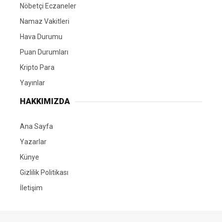
ABONE OL
GÜNLÜK 100 BİN METREKÜP SU ARITACAK
Kocaeli Büyükşehir Belediyesi, iklim değişikliği, kuraklık
ve artan nüfusun oluşturduğu risklere karşı kentin içme
suyu altyapısını güçlendirmeyi sürdürüyor. Bu kapsamda
hayata geçirilen günlük 100 bin metreküp kapasiteli
“İhsaniye Barajı Karamürsel İçme Suyu Arıtma Tesisi ve
İletim Hatları”nın tanıtımı gerçekleştirildi. Dev yatırımla