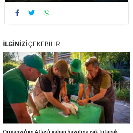
İLGİNİZİ
ÇEKEBİLİR
Ormanya’nın Atlas’ı yaban hayatına ışık tutacak