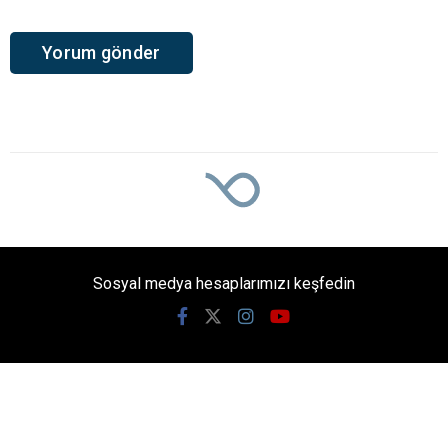
Ana Sayfa
›
Gündem
Başkan Büyükakın:
Belediyeciliği
Cumhurbaşkanımızdan
öğrendik
Kocaeli Büyükşehir Belediyesi; Gölcük,
Karamürsel ve Başiskele’nin içme suyu ihtiyacını