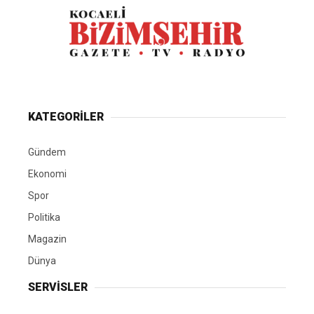
karşılayacak dev yatırımı tamamladı. Günlük 100
bin metreküp kapasiteli içme suyu arıtma tesisi
ile İhsaniye Barajı’ndan alınan su, toplam 45
mahallede yaklaşık 110 bin abone ve 240 bin
kişiye ulaştırılıyor. Kocaeli’nin su arz güvenliğini
güçlendiren yatırımın tanıtımında konuşan
Büyükşehir Belediye Başkanı Tahir Büyükakın, su
yönetiminin belediyeciliğin kalbinde yer aldığını
vurguladı
Giriş: 05-08-2026 20:42
Gündem
Kaynak: HABER MERKEZI